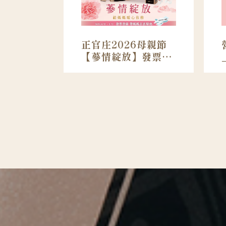
正官庄2026母親節
【蔘情綻放】發票登
錄辦法