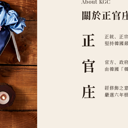
About KGC
關於正官
正
正統、正
堅持韓國
官
官方、政
由韓國「
庄
經修飾之
嚴選六年