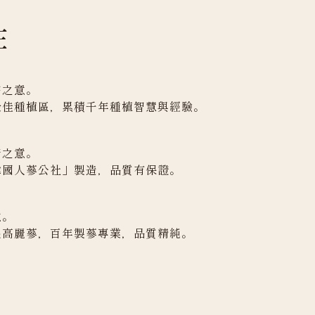
庄
宗之意。
最佳種植區，累積千年種植智慧與經驗。
府之意。
韓國人蔘公社」製造，品質有保證。
意。
根高麗蔘，百年製蔘專業，品質精純。