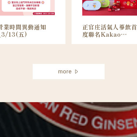
營業時間異動通知
正官庄活氣人蔘飲
_3/13(五)
度聯名Kakao
Friends，Ryan、​
Choonsik​化身最萌
能量大使
more