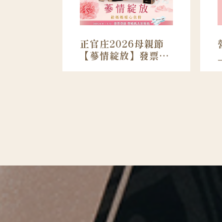
正官庄2026母親節
【蔘情綻放】發票登
錄辦法