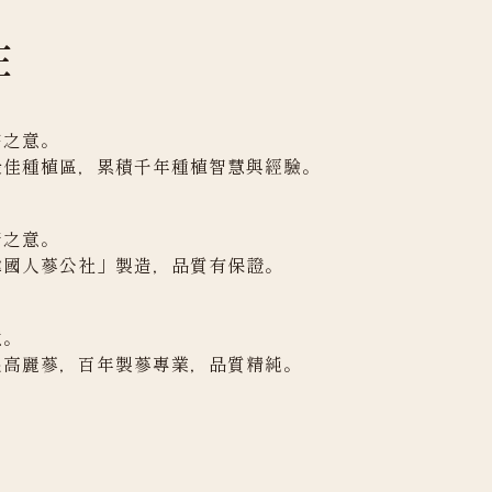
庄
宗之意。
最佳種植區，累積千年種植智慧與經驗。
府之意。
韓國人蔘公社」製造，品質有保證。
意。
根高麗蔘，百年製蔘專業，品質精純。