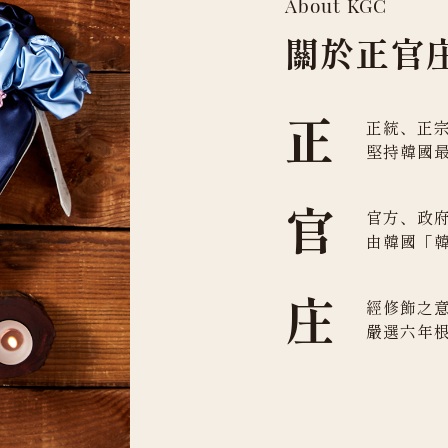
About KGC
關於正官
正
正統、正
堅持韓國
官
官方、政
由韓國「
庄
經修飾之
嚴選六年