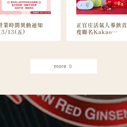
營業時間異動通知
正官庄活氣人蔘飲
_3/13(五)
度聯名Kakao
Friends，Ryan、​
Choonsik​化身最萌
能量大使
more