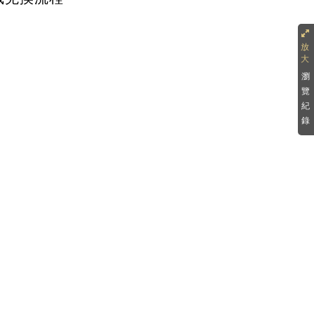
瀏
覽
紀
錄