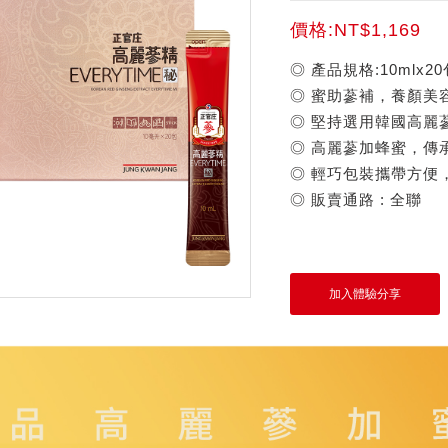
價格:NT$1,169
◎ 產品規格:10mlx20
◎ 蜜助蔘補，養顏美
◎ 堅持選用韓國高麗
◎ 高麗蔘加蜂蜜，傳
◎ 輕巧包裝攜帶方便
◎ 販賣通路 : 全聯