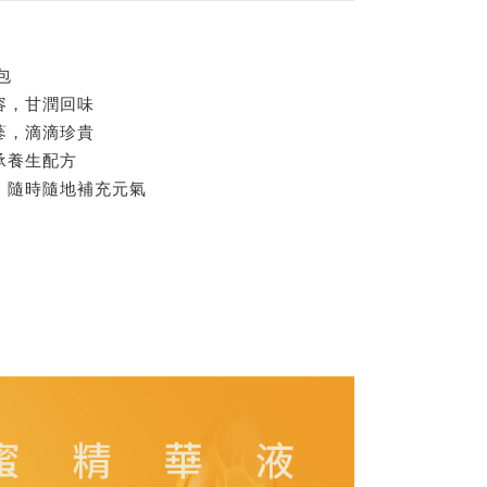
包
容，甘潤回味
蔘，滴滴珍貴
承養生配方
，隨時隨地補充元氣