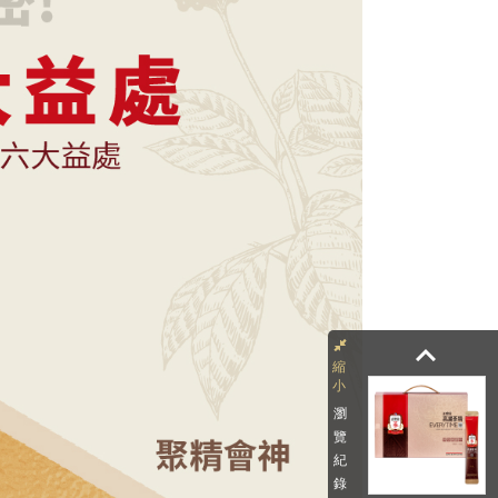
keyboard_arrow_up
瀏
覽
紀
錄