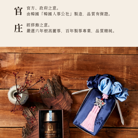
官
官方、政府之意。
由韓國「韓國人蔘公社」製造，品質有保證。
庄
經修飾之意。
嚴選六年根高麗蔘，百年製蔘專業，品質精純。