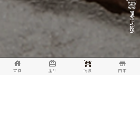
官
方
購
物
網
首頁
產品
商城
門市
TOP