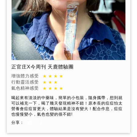
正官庄X今周刊 天鹿體驗團
增強體力感受
行動靈活感受
氣色精神感受
喝起來有淡淡的中藥味，簡單的小包裝，隨身攜帶，想到就
可以補充一下，喝了幾天發現精神不錯！原本長的痘痘怕太
營養會痘痘冒更大，體驗結果是沒有變大！配合作息，痘痘
也慢慢變小，氣色也變的很不錯!
分享：