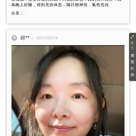
為晚上好睡，得到充份休息，隔日精神佳，氣色也佳
分享：
邱**
2021/02/19
瀏
覽
紀
錄