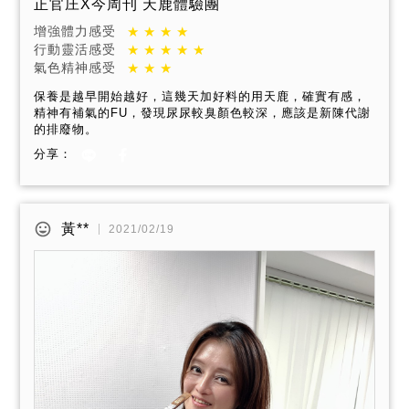
正官庄X今周刊 天鹿體驗團
增強體力感受
行動靈活感受
氣色精神感受
保養是越早開始越好，這幾天加好料的用天鹿，確實有感，
精神有補氣的FU，發現尿尿較臭顏色較深，應該是新陳代謝
的排廢物。
分享：
黃**
2021/02/19