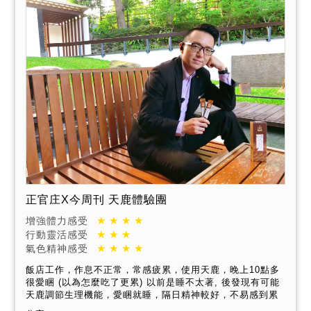
正官庄X今周刊 天鹿體驗團
增強體力感受
行動靈活感受
氣色精神感受
飯店工作，作息不正常，常感疲累，使用天鹿，晚上10點多
很愛睏 (以為怎麼吃了更累) 以前是睡不太著, 後發現有可能
天鹿調節生理機能，愛睏就睡，隔日精神較好，不易感到累