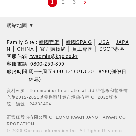
1
2
3
網站地圖 ▼
Family Site :
韓國官網
│
韓國SPA G
│
USA
│
JAPA
N
│
CHINA
│
官方購物網
│
員工專區
│
SSCP專區
客服信箱:
twadmin@kgc.co.kr
客服電話:
0800-259-899
服務時間:周一~周五9:00-12:30/13:30-18:00(例假日
休息)
資料來源 | Euromonitor International Ltd 維他命和營養補
充劑2012-2021以零售額計算市場佔有率 CH2022版本
統一編號 : 24333464
正官庄股份有限公司 CHEONG KWAN JANG TAIWAN CO
RPORATION
© 2026
Genesis Information Inc.
All Rights Reversed.