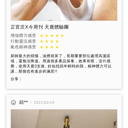
正官庄X今周刊 天鹿體驗團
增強體力感受
行動靈活感受
氣色精神感受
廚師最大的煩惱，油煙就算了，長期重要部位處理高溫區
域，還無法降溫。用過很多產品保養，效果有限，沒什感
覺，使用天鹿3支後, 好似找回年輕時的我，精神體力可以
講…那個也有進步的滿意!!
分享：
邱**
2021/02/19