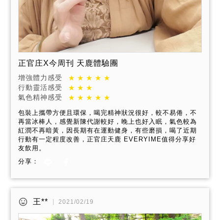
正官庄X今周刊 天鹿體驗團
增強體力感受
行動靈活感受
氣色精神感受
包裝上攜帶方便且環保，喝完精神狀況很好，較不易倦，不
再當冰棒人，感覺新陳代謝較好，晚上也好入眠，氣色較為
紅潤不再暗黃，因長期有在運動健身，有些磨損，喝了近期
行動有一定程度改善，正官庄天鹿 EVERYIME值得分享好
友飲用。
分享：
王**
2021/02/19