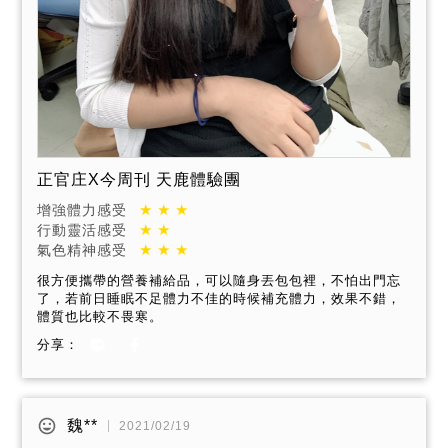
正官庄X今周刊 天鹿體驗團
增強體力感受
行動靈活感受
氣色精神感受
很方便攜帶的營養補給品，可以隨身丟包包裡，不怕出門忘
了，若前日睡眠不足體力不佳的時候補充體力，效果不錯，
體質也比較不畏寒。
分享：
魏**
2021/02/19