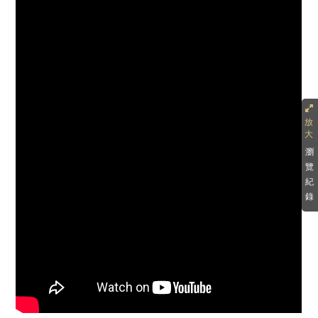
瀏
覽
紀
錄