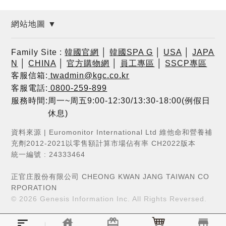
網站地圖 ▼
Family Site :
韓國官網
│
韓國SPA G
│
USA
│
JAPA
N
│
CHINA
│
官方購物網
│
員工專區
│
SSCP專區
客服信箱:
twadmin@kgc.co.kr
客服電話:
0800-259-899
服務時間:周一~周五9:00-12:30/13:30-18:00(例假日
休息)
資料來源 | Euromonitor International Ltd 維他命和營養補
充劑2012-2021以零售額計算市場佔有率 CH2022版本
統一編號 : 24333464
正官庄股份有限公司 CHEONG KWAN JANG TAIWAN CO
RPORATION
© 2026
Genesis Information Inc.
All Rights Reversed.