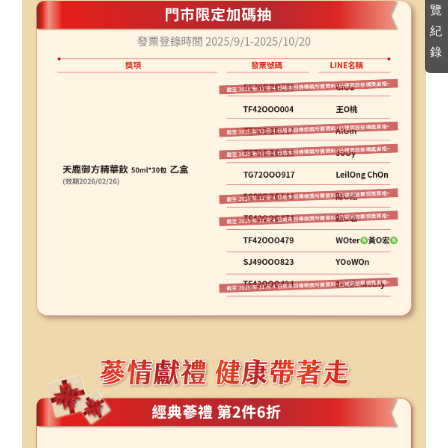
覽
紀
錄